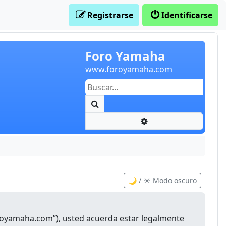
Registrarse
Identificarse
Foro Yamaha
www.foroyamaha.com
Buscar
Búsqueda avanzada
🌙 / ☀️ Modo oscuro
oroyamaha.com”), usted acuerda estar legalmente