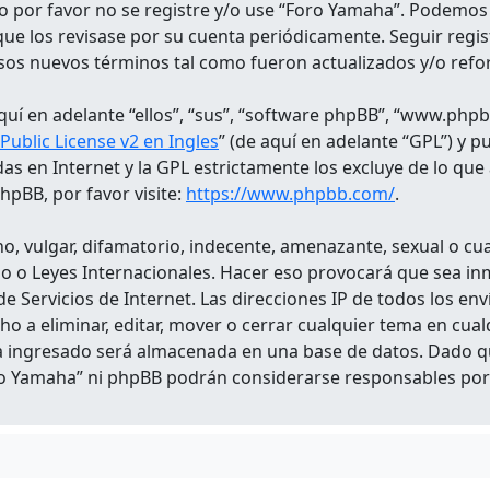
rio por favor no se registre y/o use “Foro Yamaha”. Podem
 que los revisase por su cuenta periódicamente. Seguir reg
esos nuevos términos tal como fueron actualizados y/o ref
uí en adelante “ellos”, “sus”, “software phpBB”, “www.phpb
ublic License v2 en Ingles
” (de aquí en adelante “GPL”) y 
das en Internet y la GPL estrictamente los excluye de lo
pBB, por favor visite:
https://www.phpbb.com/
.
, vulgar, difamatorio, indecente, amenazante, sexual o cual
ado o Leyes Internacionales. Hacer eso provocará que sea i
e Servicios de Internet. Las direcciones IP de todos los en
ho a eliminar, editar, mover o cerrar cualquier tema en c
a ingresado será almacenada en una base de datos. Dado q
ro Yamaha” ni phpBB podrán considerarse responsables por 