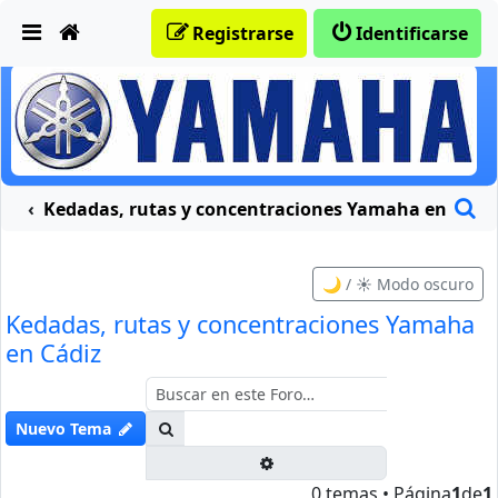
Obviar
Registrarse
Identificarse
B
traciones moteras
Kedadas, rutas y concentraciones Yamaha en Cádi
🌙 / ☀️ Modo oscuro
Kedadas, rutas y concentraciones Yamaha
en Cádiz
Buscar
Nuevo Tema
Búsqueda avanzada
0 temas • Página
1
de
1