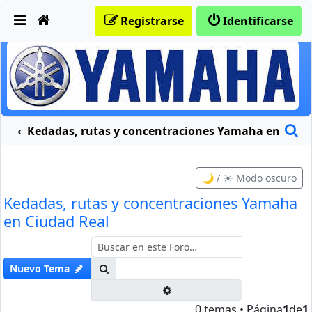
Obviar
Registrarse
Identificarse
B
traciones moteras
Kedadas, rutas y concentraciones Yamaha en Ciud
🌙 / ☀️ Modo oscuro
Kedadas, rutas y concentraciones Yamaha
en Ciudad Real
Buscar
Nuevo Tema
Búsqueda avanzada
0 temas • Página
1
de
1