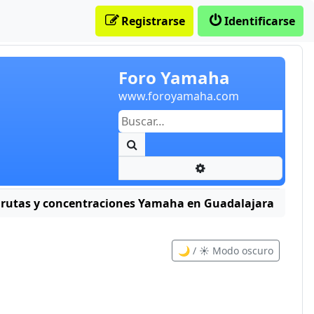
Registrarse
Identificarse
Foro Yamaha
www.foroyamaha.com
Buscar
Búsqueda avanzada
 rutas y concentraciones Yamaha en Guadalajara
🌙 / ☀️ Modo oscuro