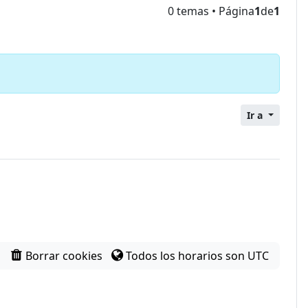
0 temas • Página
1
de
1
Ir a
Borrar cookies
Todos los horarios son
UTC