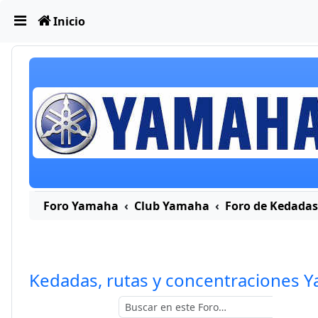
Obviar
Inicio
amaha
Foro Yamaha
Club Yamaha
Foro de Kedadas,
Kedadas, rutas y concentraciones 