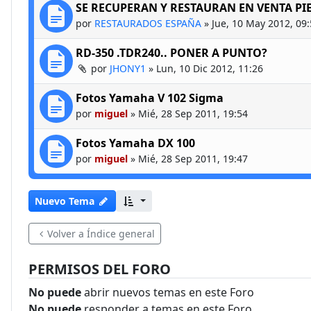
SE RECUPERAN Y RESTAURAN EN VENTA PI
por
RESTAURADOS ESPAÑA
»
Jue, 10 May 2012, 09
RD-350 .TDR240.. PONER A PUNTO?
por
JHONY1
»
Lun, 10 Dic 2012, 11:26
Fotos Yamaha V 102 Sigma
por
miguel
»
Mié, 28 Sep 2011, 19:54
Fotos Yamaha DX 100
por
miguel
»
Mié, 28 Sep 2011, 19:47
Nuevo Tema
Volver a Índice general
PERMISOS DEL FORO
No puede
abrir nuevos temas en este Foro
No puede
responder a temas en este Foro