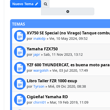
Buscar
Nuevo Tema
Búsqueda avanzada
TEMAS
XV750 SE Special (no Virago) Tanque combu
por
inakidp
»
Vie, 10 May 2024, 09:52
Yamaha FZX750
por
japr
»
Sab, 11 Nov 2023, 13:12
YZF 600 THUNDERCAT, es buena moto para 
por
wargolsh
»
Vie, 03 Jul 2020, 17:49
Libro Taller FZR 1000 exup
por
Tyrson
»
Mié, 09 Dic 2020, 08:38
Cigüeñal Yamaha RD
por
chirri01
»
Mar, 19 Feb 2019, 11:09