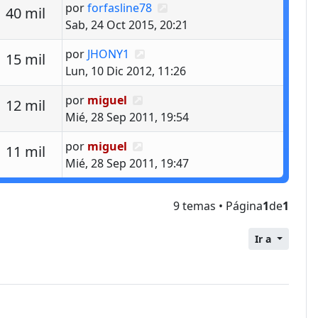
Último mensaje
por
forfasline78
estas
Vistas
40 mil
Sab, 24 Oct 2015, 20:21
Último mensaje
por
JHONY1
estas
Vistas
15 mil
Lun, 10 Dic 2012, 11:26
Último mensaje
por
miguel
estas
Vistas
12 mil
Mié, 28 Sep 2011, 19:54
Último mensaje
por
miguel
estas
Vistas
11 mil
Mié, 28 Sep 2011, 19:47
9 temas • Página
1
de
1
Ir a