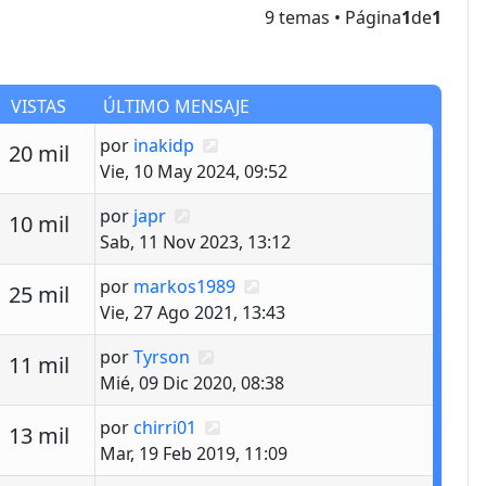
9 temas • Página
1
de
1
VISTAS
ÚLTIMO MENSAJE
Último mensaje
por
inakidp
estas
Vistas
20 mil
Vie, 10 May 2024, 09:52
Último mensaje
por
japr
estas
Vistas
10 mil
Sab, 11 Nov 2023, 13:12
Último mensaje
por
markos1989
estas
Vistas
25 mil
Vie, 27 Ago 2021, 13:43
Último mensaje
por
Tyrson
estas
Vistas
11 mil
Mié, 09 Dic 2020, 08:38
Último mensaje
por
chirri01
estas
Vistas
13 mil
Mar, 19 Feb 2019, 11:09