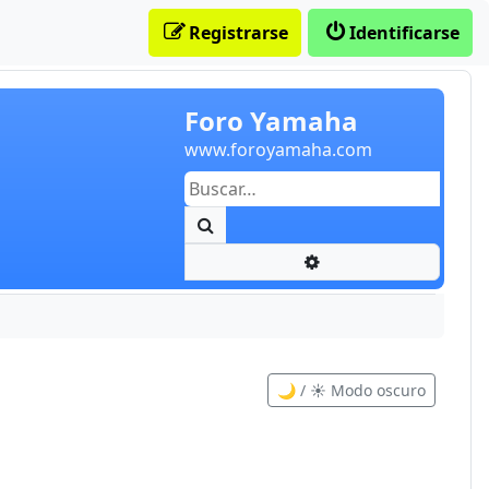
Registrarse
Identificarse
Foro Yamaha
www.foroyamaha.com
Buscar
Búsqueda avanzada
🌙 / ☀️ Modo oscuro