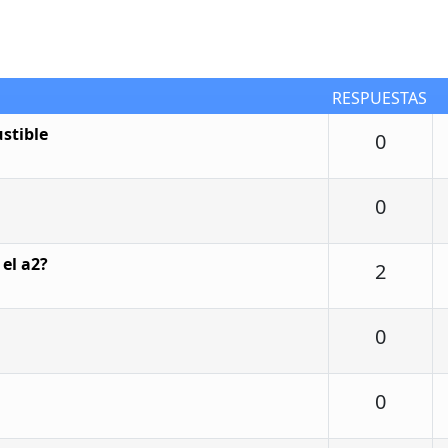
RESPUESTAS
stible
Respu
0
Respu
0
el a2?
Respu
2
Respu
0
Respu
0