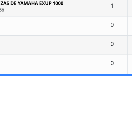
EZAS DE YAMAHA EXUP 1000
Respu
1
:58
Respu
0
Respu
0
Respu
0