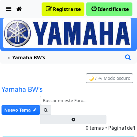
Obviar
Registrarse
Identificarse
B
Yamaha BW's
🌙 / ☀️ Modo oscuro
Yamaha BW's
Buscar
Nuevo Tema
Búsqueda avanzada
0 temas • Página
1
de
1