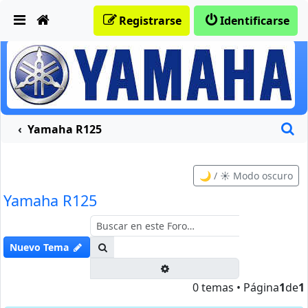
Obviar
Registrarse
Identificarse
B
Yamaha R125
🌙 / ☀️ Modo oscuro
Yamaha R125
Buscar
Nuevo Tema
Búsqueda avanzada
0 temas • Página
1
de
1