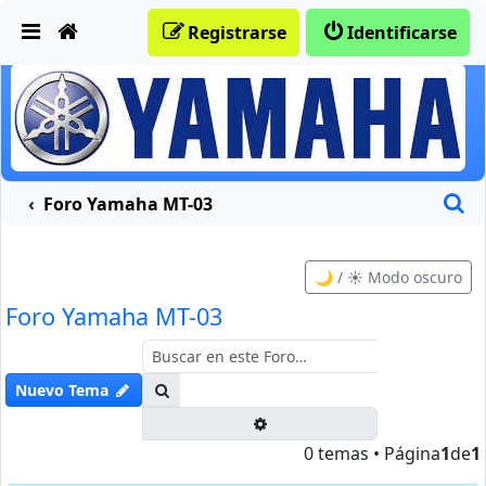
Obviar
Registrarse
Identificarse
B
Foro Yamaha MT-03
🌙 / ☀️ Modo oscuro
Foro Yamaha MT-03
Buscar
Nuevo Tema
Búsqueda avanzada
0 temas • Página
1
de
1