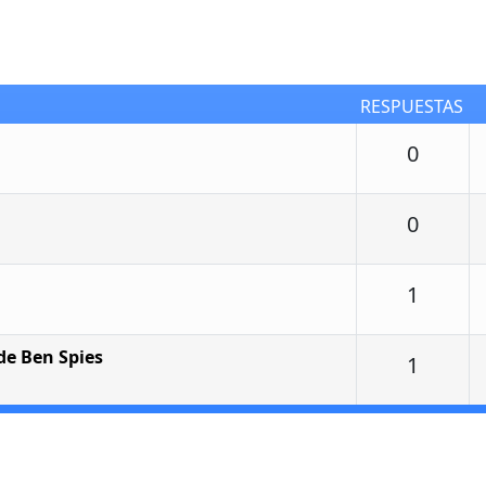
RESPUESTAS
Respu
0
Respu
0
Respu
1
e Ben Spies
Respu
1