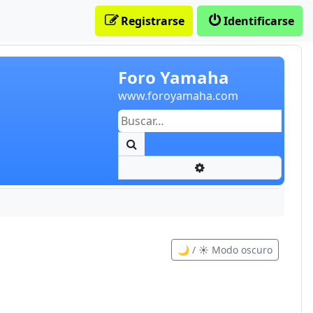
Registrarse
Identificarse
Foro Yamaha
www.foroyamaha.com
Buscar
Búsqueda avanzada
🌙 / ☀️ Modo oscuro