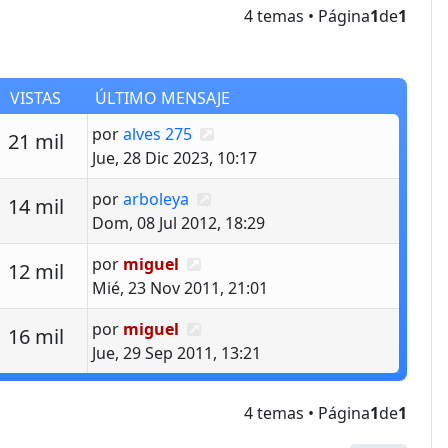
4 temas • Página
1
de
1
VISTAS
ÚLTIMO MENSAJE
Último mensaje
por
alves 275
estas
Vistas
21 mil
Jue, 28 Dic 2023, 10:17
Último mensaje
por
arboleya
estas
Vistas
14 mil
Dom, 08 Jul 2012, 18:29
Último mensaje
por
miguel
estas
Vistas
12 mil
Mié, 23 Nov 2011, 21:01
Último mensaje
por
miguel
estas
Vistas
16 mil
Jue, 29 Sep 2011, 13:21
4 temas • Página
1
de
1