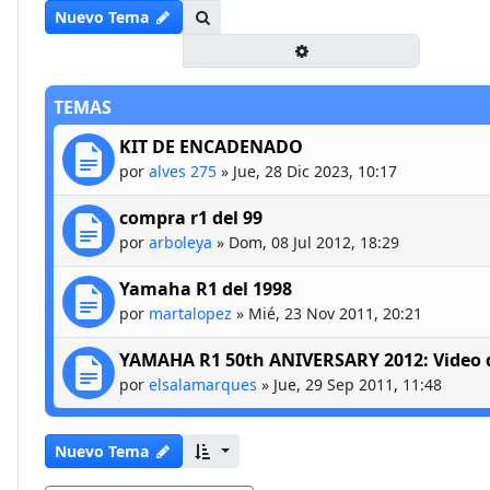
Buscar
Nuevo Tema
Búsqueda avanzada
TEMAS
KIT DE ENCADENADO
por
alves 275
»
Jue, 28 Dic 2023, 10:17
compra r1 del 99
por
arboleya
»
Dom, 08 Jul 2012, 18:29
Yamaha R1 del 1998
por
martalopez
»
Mié, 23 Nov 2011, 20:21
YAMAHA R1 50th ANIVERSARY 2012: Video d
por
elsalamarques
»
Jue, 29 Sep 2011, 11:48
Nuevo Tema