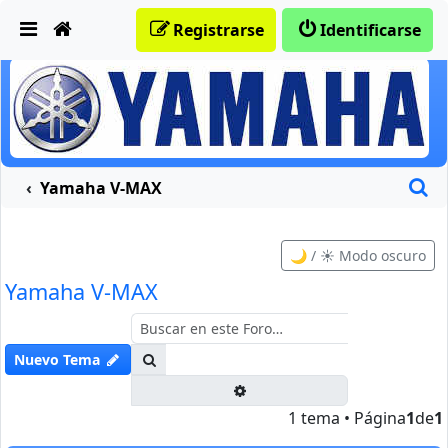
Obviar
Registrarse
Identificarse
B
Yamaha V-MAX
🌙 / ☀️ Modo oscuro
Yamaha V-MAX
Buscar
Nuevo Tema
Búsqueda avanzada
1 tema • Página
1
de
1