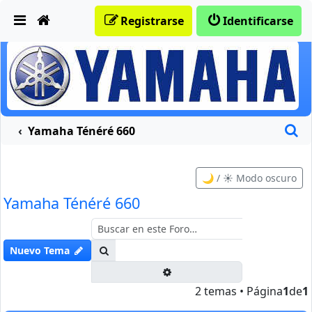
Obviar
Registrarse
Identificarse
B
Yamaha Ténéré 660
🌙 / ☀️ Modo oscuro
Yamaha Ténéré 660
Buscar
Nuevo Tema
Búsqueda avanzada
2 temas • Página
1
de
1